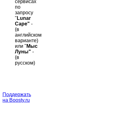
сервисах
по
запросу
"
Lunar
Cape"
-
(в
английском
варианте)
или "
Мыс
Луны"
-
(в
русском)
Поддержать
на Boosty.ru