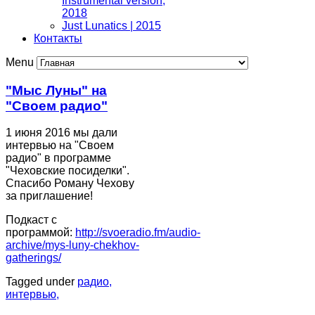
Instrumental version,
2018
Just Lunatics | 2015
Контакты
Menu
"Мыс Луны" на
"Своем радио"
1 июня 2016 мы дали
интервью на "Своем
радио" в программе
"Чеховские посиделки".
Спасибо Роману Чехову
за приглашение!
Подкаст с
программой:
http://svoeradio.fm/audio-
archive/mys-luny-chekhov-
gatherings/
Tagged under
радио
,
интервью
,