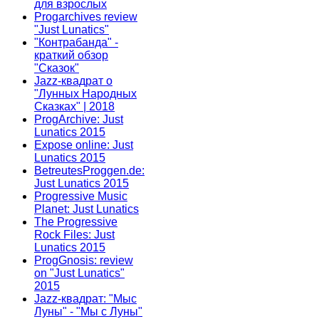
для взрослых
Progarchives review
"Just Lunatics"
"Контрабанда" -
краткий обзор
"Сказок"
Jazz-квадрат о
"Лунных Народных
Сказках" | 2018
ProgArchive: Just
Lunatics 2015
Expose online: Just
Lunatics 2015
BetreutesProggen.de:
Just Lunatics 2015
Progressive Music
Planet: Just Lunatics
The Progressive
Rock Files: Just
Lunatics 2015
ProgGnosis: review
on "Just Lunatics"
2015
Jazz-квадрат: "Мыс
Луны" - "Мы с Луны"