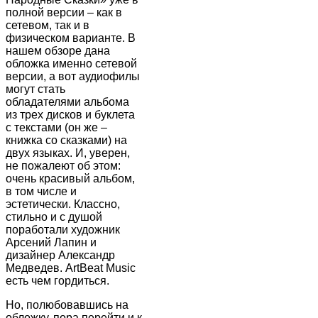
полной версии – как в
сетевом, так и в
физическом варианте. В
нашем обзоре дана
обложка именно сетевой
версии, а вот аудиофилы
могут стать
обладателями альбома
из трех дисков и буклета
с текстами (он же –
книжка со сказками) на
двух языках. И, уверен,
не пожалеют об этом:
очень красивый альбом,
в том числе и
эстетически. Классно,
стильно и с душой
поработали художник
Арсений Лапин и
дизайнер Александр
Медведев. ArtBeat Music
есть чем гордиться.
Но, полюбовавшись на
обложку, пора перейти и к