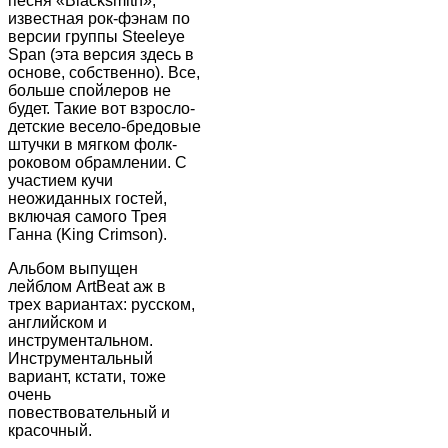
песня «Blacksmith»,
известная рок-фэнам по
версии группы Steeleye
Span (эта версия здесь в
основе, собственно). Все,
больше спойлеров не
будет. Такие вот взросло-
детские весело-бредовые
штучки в мягком фолк-
роковом обрамлении. С
участием кучи
неожиданных гостей,
включая самого Трея
Ганна (King Crimson).
Альбом выпущен
лейблом ArtBeat аж в
трех вариантах: русском,
английском и
инструментальном.
Инструментальный
вариант, кстати, тоже
очень
повествовательный и
красочный.