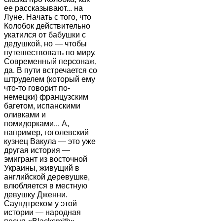
ее рассказывают... на
Луне. Начать с того, что
Колобок действительно
укатился от бабушки с
дедушкой, но — чтобы
путешествовать по миру.
Современный персонаж,
да. В пути встречается со
штруделем (который ему
что-то говорит по-
немецки) французским
багетом, испанскими
оливками и
помидорками... А,
например, гоголевский
кузнец Вакула — это уже
другая история —
эмигрант из восточной
Украины, живущий в
английской деревушке,
влюбляется в местную
девушку Дженни.
Саундтреком у этой
истории — народная