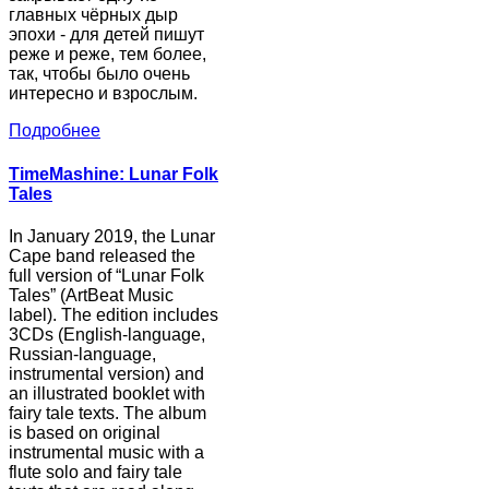
главных чёрных дыр
эпохи - для детей пишут
реже и реже, тем более,
так, чтобы было очень
интересно и взрослым.
Подробнее
TimeMashine: Lunar Folk
Tales
In January 2019, the Lunar
Cape band released the
full version of “Lunar Folk
Tales” (ArtBeat Music
label). The edition includes
3CDs (English-language,
Russian-language,
instrumental version) and
an illustrated booklet with
fairy tale texts. The album
is based on original
instrumental music with a
flute solo and fairy tale