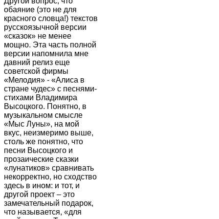
Другой вопрос, что
обаяние (это не для
красного словца!) текстов
русскоязычной версии
«сказок» не менее
мощно. Эта часть полной
версии напомнила мне
давний релиз еще
советской фирмы
«Мелодия» - «Алиса в
стране чудес» с песнями-
стихами Владимира
Высоцкого. Понятно, в
музыкальном смысле
«Мыс Луны», на мой
вкус, неизмеримо выше,
столь же понятно, что
песни Высоцкого и
прозаические сказки
«лунатиков» сравнивать
некорректно, но сходство
здесь в ином: и тот, и
другой проект – это
замечательный подарок,
что называется, «для