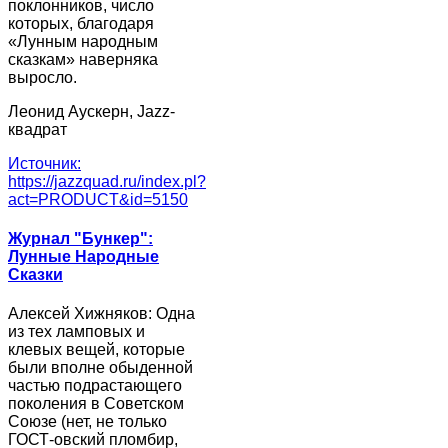
поклонников, число
которых, благодаря
«Лунным народным
сказкам» наверняка
выросло.
Леонид Аускерн, Jazz-
квадрат
Источник:
https://jazzquad.ru/index.pl?
act=PRODUCT&id=5150
Журнал "Бункер":
Лунные Народные
Сказки
Алексей Хижняков: Одна
из тех ламповых и
клевых вещей, которые
были вполне обыденной
частью подрастающего
поколения в Советском
Союзе (нет, не только
ГОСТ-овский пломбир,