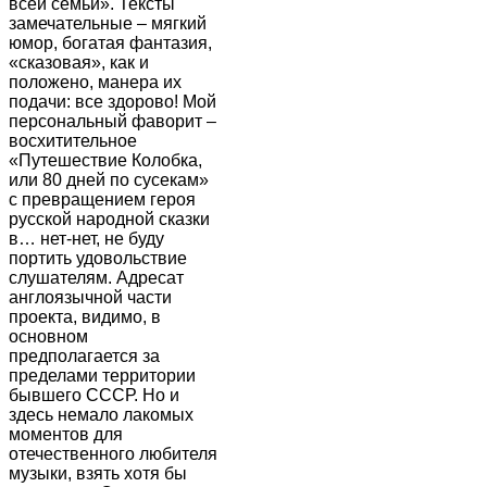
всей семьи». Тексты
замечательные – мягкий
юмор, богатая фантазия,
«сказовая», как и
положено, манера их
подачи: все здорово! Мой
персональный фаворит –
восхитительное
«Путешествие Колобка,
или 80 дней по сусекам»
с превращением героя
русской народной сказки
в… нет-нет, не буду
портить удовольствие
слушателям. Адресат
англоязычной части
проекта, видимо, в
основном
предполагается за
пределами территории
бывшего СССР. Но и
здесь немало лакомых
моментов для
отечественного любителя
музыки, взять хотя бы