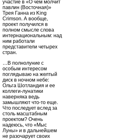
участие в «О чем молчит
павлин (Восточная)»
Трея Ганна из King
Crimson. А вообще,
проект получился в
полном смысле слова
интернациональным: над
ним работали
представители четырех
стран.
…В полнолуние с
особым интересом
поглядываю на желтый
диск в ночном небе:
Ольга Шотландия и ее
коллеги-лунатики
наверняка ведь
замышляют что-то еще.
Что последует вслед за
столь масштабным
проектом? Очень
надеюсь, что «Мыс
Луны» и в дальнейшем
не разочарует своих