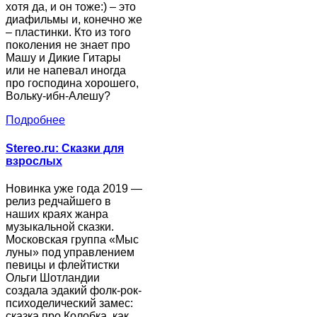
хотя да, и он тоже:) – это
диафильмы и, конечно же
– пластинки. Кто из того
поколения не знает про
Машу и Дикие Гитары
или не напевал иногда
про господина хорошего,
Вольку-ибн-Алешу?
Подробнее
Stereo.ru: Сказки для
взрослых
Новинка уже года 2019 —
релиз редчайшего в
наших краях жанра
музыкальной сказки.
Московская группа «Мыс
луны» под управлением
певицы и флейтистки
Ольги Шотландии
создала эдакий фолк-рок-
психоделический замес:
сказка про Колобка, как