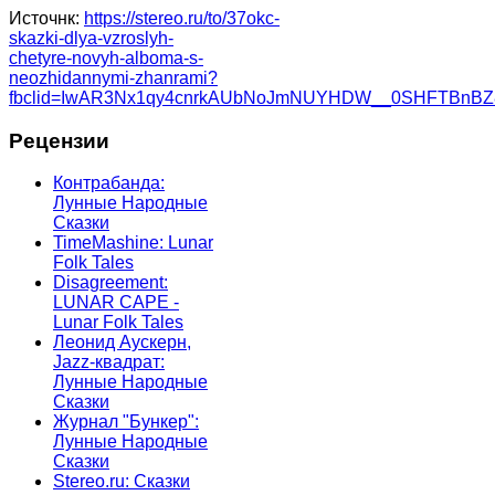
Источнк:
https://stereo.ru/to/37okc-
skazki-dlya-vzroslyh-
chetyre-novyh-alboma-s-
neozhidannymi-zhanrami?
fbclid=IwAR3Nx1qy4cnrkAUbNoJmNUYHDW__0SHFTBnBZ8
Рецензии
Контрабанда:
Лунные Народные
Сказки
TimeMashine: Lunar
Folk Tales
Disagreement:
LUNAR CAPE -
Lunar Folk Tales
Леонид Аускерн,
Jazz-квадрат:
Лунные Народные
Сказки
Журнал "Бункер":
Лунные Народные
Сказки
Stereo.ru: Сказки