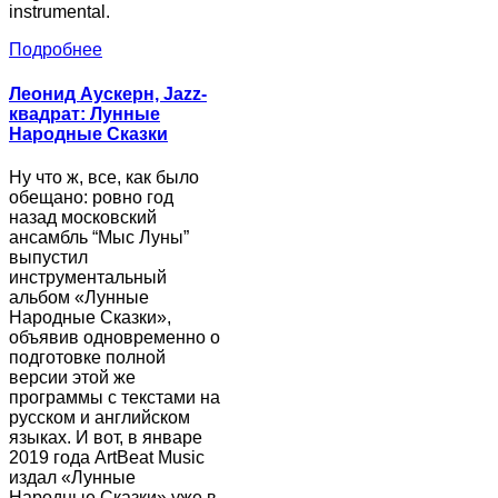
instrumental.
Подробнее
Леонид Аускерн, Jazz-
квадрат: Лунные
Народные Сказки
Ну что ж, все, как было
обещано: ровно год
назад московский
ансамбль “Мыс Луны”
выпустил
инструментальный
альбом «Лунные
Народные Сказки»,
объявив одновременно о
подготовке полной
версии этой же
программы с текстами на
русском и английском
языках. И вот, в январе
2019 года ArtBeat Music
издал «Лунные
Народные Сказки» уже в